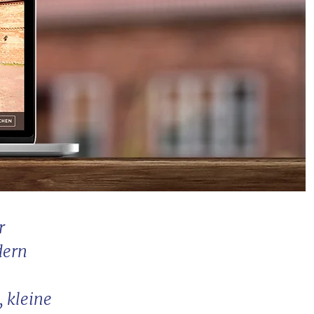
r
dern
, kleine